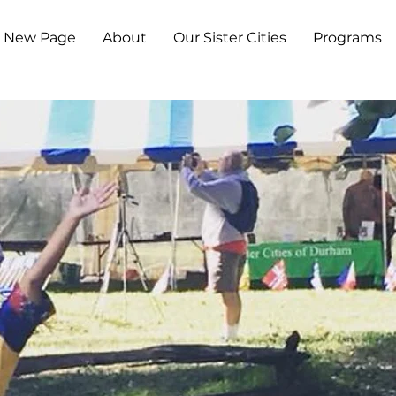
New Page
About
Our Sister Cities
Programs