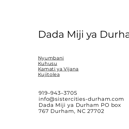
Dada Miji ya Dur
Nyumbani
Kuhusu
Kamati ya Vijana
Kujitolea
919–943–3705
info@sistercities-durham.com
Dada Miji ya Durham PO box
767 Durham, NC 27702