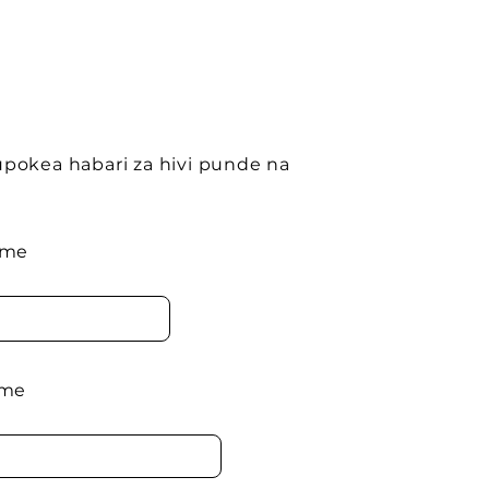
i kupokea habari za hivi punde na
.
ame
ame