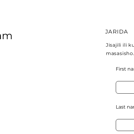
JARIDA
ham
Jisajili il
masasisho
First n
Last n