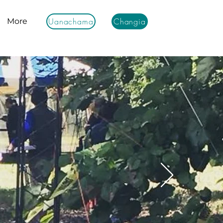
Uanachama
Changia
More