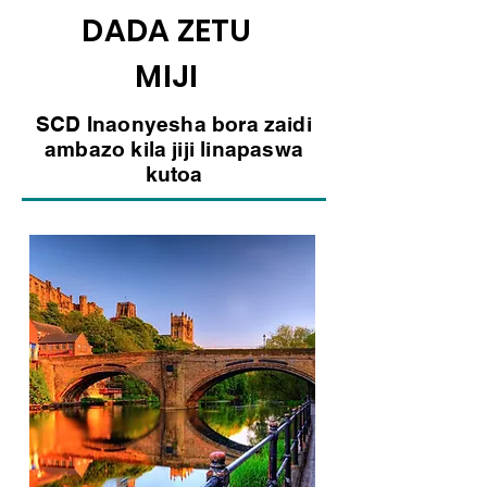
DADA ZETU
MIJI
SCD Inaonyesha bora zaidi
ambazo kila jiji linapaswa
kutoa