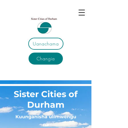
Uanachama
Changia
Sister Cities of
Durham
Kuunganisha ulimwengu
na