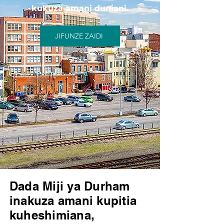
kukuza amani duniani.
JIFUNZE ZAIDI
Dada Miji ya Durham
inakuza amani kupitia
kuheshimiana,