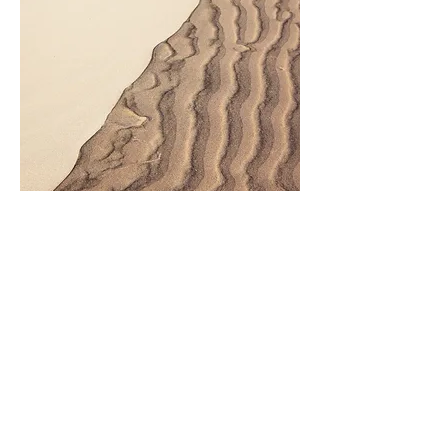
Jina la Mradi
Haya ni maelezo ya Mradi
wako. Bofya kwenye "Hariri
Maandishi" au bofya mara
mbili kwenye kisanduku cha
maandishi ili kuanza.