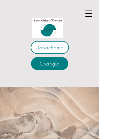
Uanachama
Changia