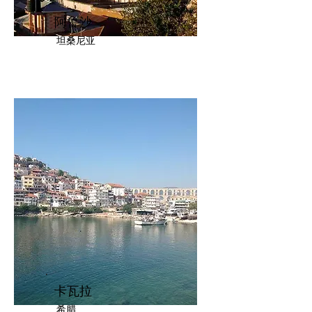
阿鲁沙
坦桑尼亚
卡瓦拉
希腊