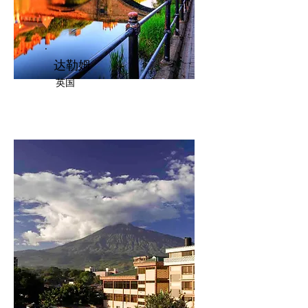
达勒姆
英国